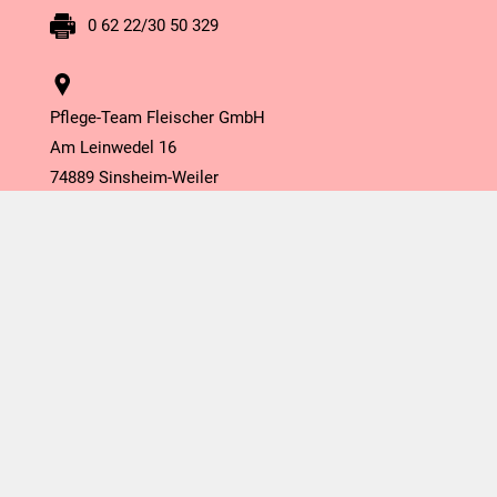
0 62 22/30 50 329
Pflege-Team Fleischer GmbH
Am Leinwedel 16
74889 Sinsheim-Weiler
0 72 61/6 56 92 51
info@mein-pflege-team.de
0 72 61/6 56 92 52