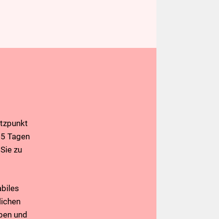
tzpunkt
365 Tagen
Sie zu
abiles
lichen
iben und