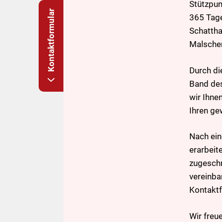
Stützpun
Kontaktformular
365 Tage
Schattha
Malschen
Durch di
Band des
wir Ihne
Ihren ge
Nach ein
erarbeit
zugeschn
vereinba
Kontaktf
Wir freu