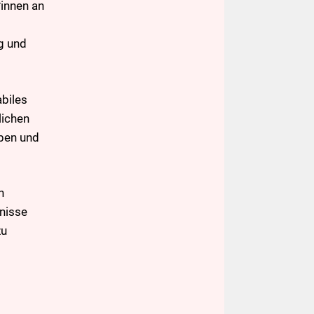
*innen an
g und
abiles
lichen
iben und
h
fnisse
zu