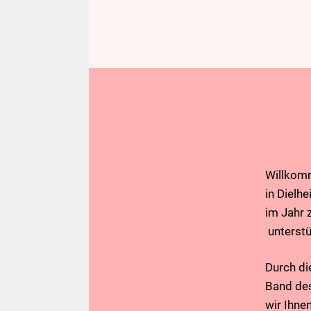
Willkom
in Dielh
im Jahr 
unterstü
Durch di
Band des
wir Ihne